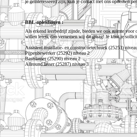
je geïnteresseerd zijn, kun je contact met ons opnemen pe
BBL-opleidingen :
Als erkend leerbedrijf zijnde, bieden we ook ruimte voor
willen leren, dan vernemen wij dit graag! Je kunt je sollici
Assistent installatie- en constructietechniek (25253) nivea
Pijpenbewerker (25292) niveau 2
Basislasser (25290) niveau 2
Allround lasser (25287) niveau 3