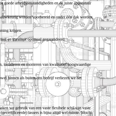
or goede arbeidsomstandigheden en de juiste apparatuur
r nauwkeurig worden voorbereid en onder één dak worden
mming krijgen.
iteit en kwaliteit optimaal gegarandeerd.
ren, installeren en monteren van kwalitatief hoogwaardige
wel binnen als buiten ons bedrijf verliezen we het
ken we gebruik van een vaste flexibele schil van vaste
ecertificeerde) lassers is bijna altijd wel ruimte. Mocht