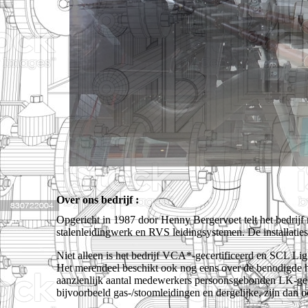
Over ons bedrijf :
Opgericht in 1987 door Henny Bergervoet telt het bedrij
stalenleidingwerk en RVS leidingsystemen. De installati
Niet alleen is het bedrijf VCA*-gecertificeerd en SCL Li
Het merendeel beschikt ook nog eens over de benodigde h
aanzienlijk aantal medewerkers persoonsgebonden LK-ge
bijvoorbeeld gas-/stoomleidingen en dergelijke, zijn dan 