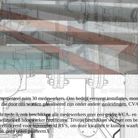
f momenteel ruim 30 medewerkers. Ons bedrijf verzorgt installaties,
es die door ons worden gerealiseerd zijn onder andere gasleidingen,
ght trede 3, ook beschikken alle medewerkers over een geldig VCA- en G
eftruck en hoogwerker certificaten. Tevens beschikken we over een be
certificeerd voor bijvoorbeeld RVS, om onze kwaliteit te kunnen wa
ook geen enkel probleem.