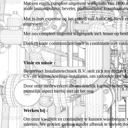
Met een eigen, compleet uitgeruste werkplaats van 1800 
zoals lasmanipulator, beveler, plasmasnijder, kraanbaan e
Met in-huis expertise op het gebied van AutoCad, Revit
uitgevoerd.
Met ons compleet uitgerust wagenpark incl. kraan op beide
Dankzij korte communicatielijnen in combinatie met vakkenn
Vissie en missie :
Bergervoet Installatietechniek B.V. stelt zich ten doel ee
CV- en warmte/koelings-installaties, om zodoende een bijd
Door onze medewerkers als ons feitelijk kapitaal te bescho
menselijk aspect hierbij niet uit het oog.
Werken bij :
Om onze kwaliteit en continuïteit te kunnen waarborgen,
inleners. We groeien gestaag zonder afbreuk te hoeven doen