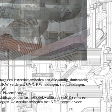
 montages en laswerkzaamheden aan dikwandig, dunwandig
 CV/GKW-verdelers, CV/GKW-leidingen, stoomleidingen.
PI-certificaat.
drijfsgebonden lasmethodekwalificatie (LMK) en is een
arborgen. Laswerkzaamheden met NDO controle voor