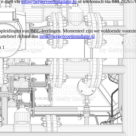
r e-mail via
info@bergervoetinstallatie.nl
of telefonisch via 040-282657
 opleidingen van BBL-leerlingen. Momenteel zijn we voldoende voorzien,
tatiebrief richten aan
info@bergervoetinstallatie.nl
u 1