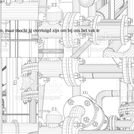
6.
 maar mocht jij overtuigd zijn om bij ons het vak te