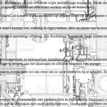
m2, kunnen we op een efficiënte wijze prefabricage toepassen. Mede do
n zaagstraat kunnen we efficiënter werken als op de bouwplaats.
 en StabiCad kunnen werkzaamheden op afstand én tot op de millimete
 auto's kunnen we, volledig in eigen beheer, alles op plaats van beste
is en jarenlange ervaring, zijn flexibiliteit, maatwerk, hoge productiv
n vooraanstaande en betrouwbare installateur te zijn middels het fabrice
rage te leveren aan het duurzaam en efficiënt benutten van energie.
uwen, verplichten we ons ertoe om ze op te leiden en bij te scholen. Zo
 werken we voornamelijk met medewerkers in eigen dienst. Daarnaast ma
 aan de afspraken met onze opdrachtgevers. Voor goede pijpfitters en (g